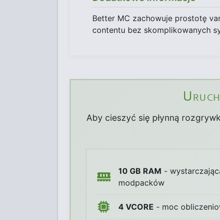
Better MC zachowuje prostotę vani
contentu bez skomplikowanych s
Urucho
Aby cieszyć się płynną rozgryw
10 GB RAM
- wystarczając
modpacków
4 VCORE
- moc obliczenio