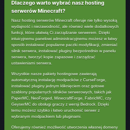
Dlaczego warto wybrać nasz hosting
serwerów Minecraft?
Nasz hosting serwerów Minecraft oferuje nie tylko wysoką
wydajność i niezawodność, ale również wiele dodatkowych
funkcji, które ułatwią Ci zarządzanie serwerem. Dzięki
intuicyjnemu panelowi administracyjnemu możesz w łatwy
sposób instalować popularne paczki modyfikacji, zmieniać
silnik serwera, instalować pluginy bezpośrednio w panelu
serwera, tworzyć kopie zapasowe i zarządzać
ustawieniami serwera.
Wszystkie nasze pakiety hostingowe zawierają
automatyczną instalację modpacków z CurseForge,
instalować pluginy jednym kliknięciem oraz gotowe
szablony popularnych silników serwerowych, takich jak
PaperMC, NeoForged, MinecraftForge, FabricMC, czy
GeyserMC do obsługi graczy z wersji Bedrock. Dzięki
temu możesz szybko i łatwo uruchomić serwer z
wybranym modpackiem lub pluginami.
Oferujemy również możliwość utworzenia własnej domeny