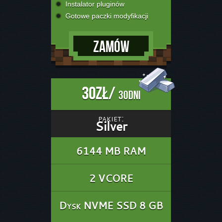
Instalator pluginów
Gotowe paczki modyfikacji
Zamów
30zł/
30dni
pakiet:
Silver
6144 MB RAM
2 VCORE
Dysk NVME SSD 8 GB