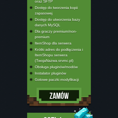
oraz SFTP
Dostęp do tworzenia kopii
zapasowej
Dostęp do utworzenia bazy
danych MySQL
Dla graczy premium/non-
premium
ItemShop dla serwera
Krótki adres do podłączenia i
ItemShopu serwera
(TwojaNazwa.srvmc.pl)
Obsługa pluginów/modów
Instalator pluginów
Gotowe paczki modyfikacji
Zamów