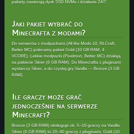
pakiety zawierają dysk SSD NVMe i działanie 24/7.
Jaki pakiet wybrać do
Minecrafta z modami?
Do serwerów z modpackami (All the Mods 10, RLCraft,
Better MC) polecamy pakiet Gold (10 GB RAM, 4
VCORE). Lekkie modpacki (Pixelmon, Better MC) działają
na pakiecie Silver (6 GB RAM). Do Minecrafta z pluginami
wystarczy Silver, a do czystej gry Vanilla — Bronze (3 GB
RAM).
Ile graczy może grać
jednocześnie na serwerze
Minecraft?
Bronze (3 GB RAM) obsługuje ok. 5–10 graczy na Vanilla.
Silver (6 GB RAM) to 20–40 graczy z pluginami. Gold (10