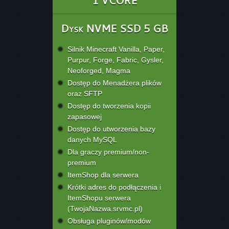
1 VCORE
Dysk NVME SSD 5 GB
Silnik Minecraft Vanilla, Paper,
Purpur, Forge, Fabric, Gysler,
Neoforged, Magma
Dostęp do Menadżera plików
oraz SFTP
Dostęp do tworzenia kopii
zapasowej
Dostęp do utworzenia bazy
danych MySQL
Dla graczy premium/non-
premium
ItemShop dla serwera
Krótki adres do podłączenia i
ItemShopu serwera
(TwojaNazwa.srvmc.pl)
Obsługa pluginów/modów