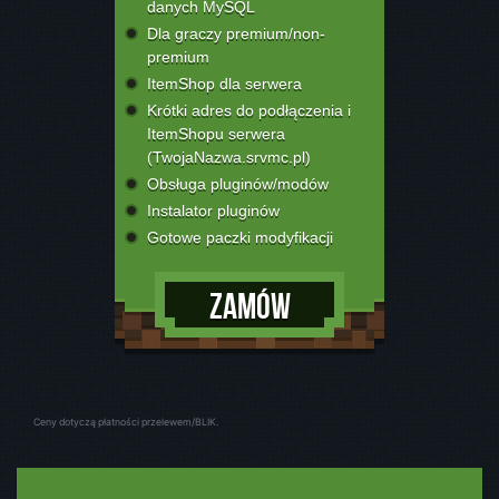
danych MySQL
Dla graczy premium/non-
premium
ItemShop dla serwera
Krótki adres do podłączenia i
ItemShopu serwera
(TwojaNazwa.srvmc.pl)
Obsługa pluginów/modów
Instalator pluginów
Gotowe paczki modyfikacji
Zamów
Ceny dotyczą płatności przelewem/BLIK.