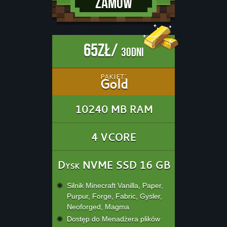
Zamów
65zł/
30dni
pakiet:
Gold
10240 MB RAM
4 VCORE
Dysk NVME SSD 16 GB
Silnik Minecraft Vanilla, Paper,
Purpur, Forge, Fabric, Gysler,
Neoforged, Magma
Dostęp do Menadżera plików