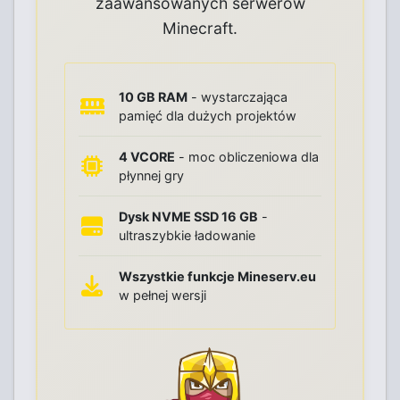
zaawansowanych serwerów
Minecraft.
10 GB RAM
- wystarczająca
pamięć dla dużych projektów
4 VCORE
- moc obliczeniowa dla
płynnej gry
Dysk NVME SSD 16 GB
-
ultraszybkie ładowanie
Wszystkie funkcje Mineserv.eu
w pełnej wersji