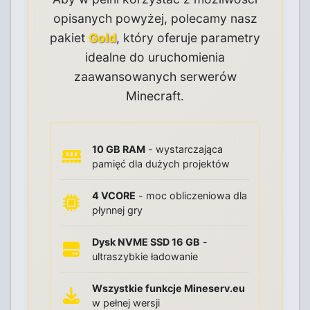
opisanych powyżej, polecamy nasz
pakiet
Gold
, który oferuje parametry
idealne do uruchomienia
zaawansowanych serwerów
Minecraft.
10 GB RAM
- wystarczająca
pamięć dla dużych projektów
4 VCORE
- moc obliczeniowa dla
płynnej gry
Dysk NVME SSD 16 GB
-
ultraszybkie ładowanie
Wszystkie funkcje Mineserv.eu
w pełnej wersji